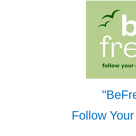
"BeFre
Follow You