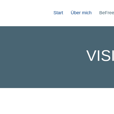
Start
Über mich
BeFre
VI