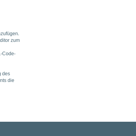
nzufügen.
ditor zum
L-Code-
g des
nts die