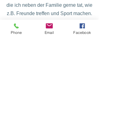
die ich neben der Familie gerne tat, wie
z.B. Freunde treffen und Sport machen.
Das Gute an meinem erneuten
Phone
Email
Facebook
Engagement als Marketingmanagerin
war, dass ich merkte:
Empfehlungsmarketing funktioniert auch
nebenberuflich! Als ich zwischendurch 1
½ Jahre keine Zeit in mein 2. Standbein
investierte, erhielt ich dennoch einen
monatlichen Scheck!
Also traf ich im Jahre 2010 eine
Entscheidung –
FÜR meine Familie und FÜR mich: ich
unterschrieb einen Aufhebungsvertrag!