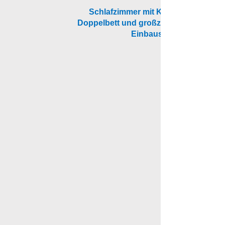
Schlafzimmer mit Kingsize
Doppelbett und großzügigem
Einbauschrank